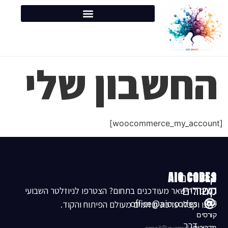
החשבון שלי
[woocommerce_my_account]
צרו
קישורים
AIO CODES
קשר:
מהירים
רוצים להישאר מעודכנים בתחום? הצטרפו לניוזלטר השבועי
office@aio.codes
בית
שלנו וקבלו עדכונים חמים מעולם הפיתוח והקוד.
קורסים
דרך
מדריכים